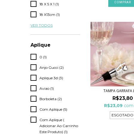
18 X 5 X 1 (1)
18 X13cm (1)
VER TODOS
Aplique
0 (1)
Anjo Gucci (2)
Aplique 3d (3)
Aviao (1)
TAMPA GARRAFA 
R$23,80
Borboleta (2)
R$23,09
com
Com Aplique (5)
ESGOTADO
Com Aplique (
Adicionar Ao Carrinho
Este Produto) (1)