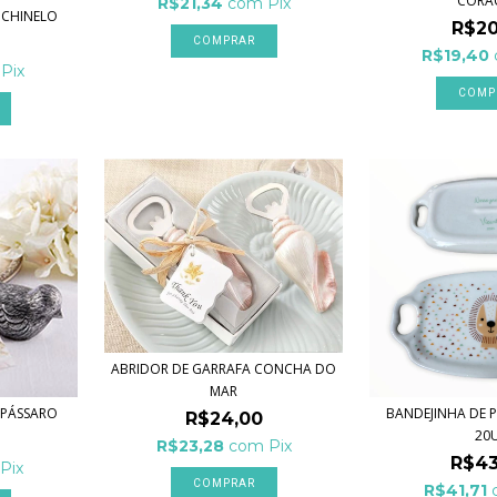
CORA
R$21,34
com
Pix
 CHINELO
R$20
R$19,40
Pix
ABRIDOR DE GARRAFA CONCHA DO
MAR
 PÁSSARO
BANDEJINHA DE 
R$24,00
20U
R$23,28
com
Pix
R$43
Pix
R$41,71