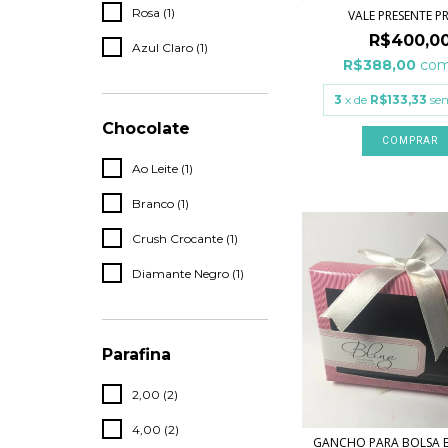
Rosa (1)
VALE PRESENTE P
R$400,0
Azul Claro (1)
R$388,00
co
3
x de
R$133,33
se
Chocolate
Ao Leite (1)
Branco (1)
Crush Crocante (1)
Diamante Negro (1)
Parafina
2,00 (2)
4,00 (2)
GANCHO PARA BOLSA 