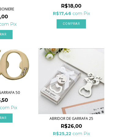
R$18,00
BONIERE
R$17,46
com
Pix
,00
com
Pix
RAR
GARRAFA 50
,50
com
Pix
ABRIDOR DE GARRAFA 25
R$26,00
R$25,22
com
Pix