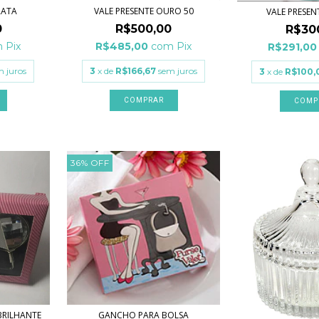
VALE PRESENTE OURO 50
RATA
VALE PRESE
R$500,00
0
R$30
R$485,00
com
Pix
m
Pix
R$291,0
3
x de
R$166,67
sem juros
m juros
3
x de
R$100,
36
%
OFF
BRILHANTE
GANCHO PARA BOLSA