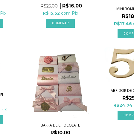
R$16,00
R$25,00
MINI BOM
Pix
R$15,52
com
Pix
R$18
R$17,46
COMP
ABRIDOR DE 
EI
R$25
R$24,74
Pix
BARRA DE CHOCOLATE
R$10,00