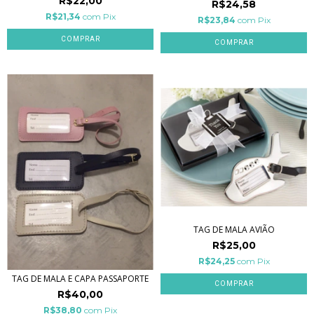
R$22,00
R$24,58
R$21,34
com
Pix
R$23,84
com
Pix
TAG DE MALA AVIÃO
R$25,00
R$24,25
com
Pix
TAG DE MALA E CAPA PASSAPORTE
R$40,00
R$38,80
com
Pix