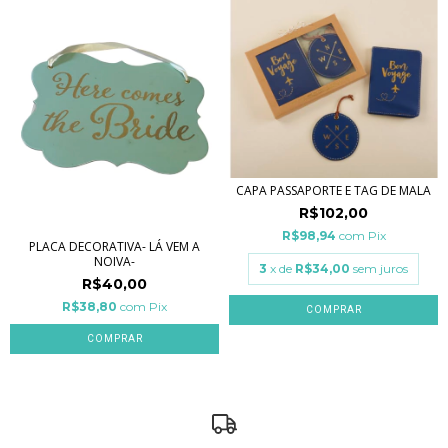
CAPA PASSAPORTE E TAG DE MALA
R$102,00
R$98,94
com
Pix
PLACA DECORATIVA- LÁ VEM A
NOIVA-
3
x de
R$34,00
sem juros
R$40,00
R$38,80
com
Pix
COMPRAR