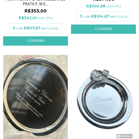
PRATA P, M E...
R$304,58
com
Pix
R$353,00
3
x de
R$104,67
sem juros
R$342,41
com
Pix
3
x de
R$117,67
sem juros
COMPRAR