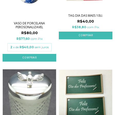
TAG DIA DAS MAES 10U.
R$40,00
VASO DE PORCELANA
PEROSONALIZAVEL
R$38,80
com
Pix
R$80,00
R$77,60
com
Pix
2
x de
R$40,00
sem juros
COMPRAR